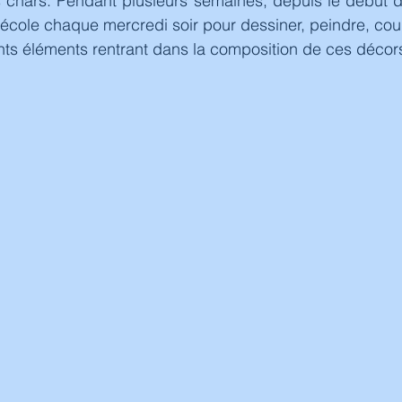
 chars. Pendant plusieurs semaines, depuis le début du
'école chaque mercredi soir pour dessiner, peindre, coudre
nts éléments rentrant dans la composition de ces décor