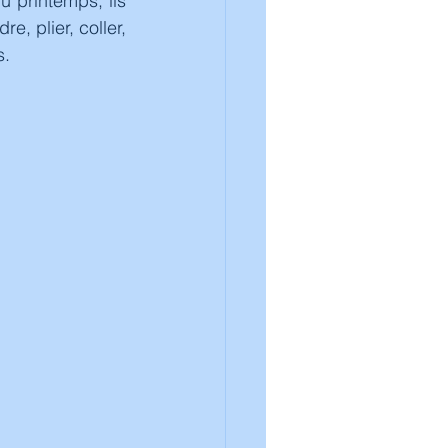
 printemps, ils 
, plier, coller, 
s.