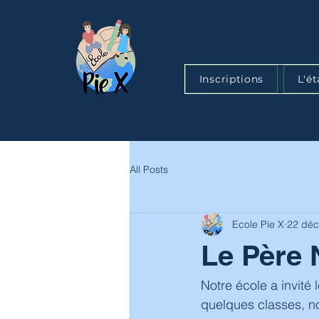
Inscriptions
L'é
All Posts
Ecole Pie X
22 déc
Le Père 
Notre école a invité
quelques classes, no